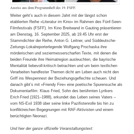
Ausriss aus dem Programmheft des 19. FSFF.
Weiter geht’s auch in diesem Jahrt mit der längst schon
etablierten Reihe »Literatur im Kino« im Rahmen des Fünf-Seen-
Filmfestivals (FSFF). Im Kino Breitwand in Gauting präsentieren
am Dienstag, 16. September 2025, ab 19.45 Uhr erst der
Stammdichter der Reihe, Anton G. Leitner, und Süddeutsche-
Zeitungs-Lokalreporterlegende Wolfgang Prochaska ihre
mörderischen und seziermesserscharfen Texte, mit denen die
beiden Freunde ihre Heimatregion ausleuchten, die bayrische
Mentalität liebevoll-kritisch betrachten und um beim textlichen
Verarbeiten handfester Themen dicht am Leben auch nicht den
Griff ins Wespennest der Beziehungsgeflechte scheuen. Und
danach gibt’s mit »Friendy Fire« eine poetische Spurensuche als
Dokumentarfilm: Klaus Fried, Sohn des berühmten Lyrikers
Erich Fried (1921–1988), erkundet das Leben seines Vaters –
vom NS-Exil 1938 über seine linke Pazifistenrolle bis hin zu
konfliktreichen Begegnungen mit RAF‑Aktivisten und einem
berüchtigten Neonazi.
Und hier der ganze offizielle Veranstaltungstext: