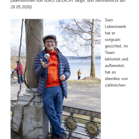
(übernommen von »DAS GEDICHT blog«, dort veröffentlicht am
29.05.2026)
Sein
Lebenswerk
hat er
sorgsam
gesichtet, im
Team
lektoriert und
aufbereitet,
hat es
überdies von
zahlreichen