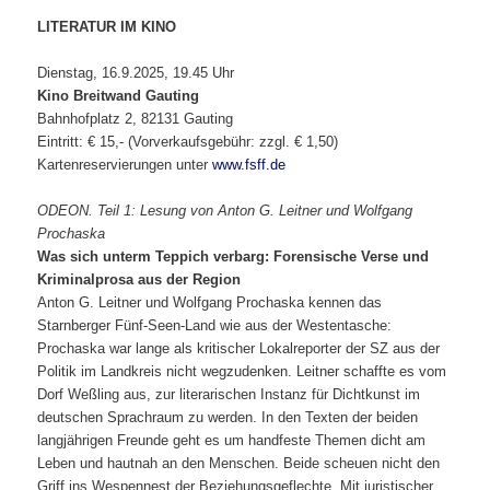
LITERATUR IM KINO
Dienstag, 16.9.2025, 19.45 Uhr
Kino Breitwand Gauting
Bahnhofplatz 2, 82131 Gauting
Eintritt: € 15,- (Vorverkaufsgebühr: zzgl. € 1,50)
Kartenreservierungen unter
www.fsff.de
ODEON. Teil 1: Lesung von Anton G. Leitner und Wolfgang
Prochaska
Was sich unterm Teppich verbarg: Forensische Verse und
Kriminalprosa aus der Region
Anton G. Leitner und Wolfgang Prochaska kennen das
Starnberger Fünf-Seen-Land wie aus der Westentasche:
Prochaska war lange als kritischer Lokalreporter der SZ aus der
Politik im Landkreis nicht wegzudenken. Leitner schaffte es vom
Dorf Weßling aus, zur literarischen Instanz für Dichtkunst im
deutschen Sprachraum zu werden. In den Texten der beiden
langjährigen Freunde geht es um handfeste Themen dicht am
Leben und hautnah an den Menschen. Beide scheuen nicht den
Griff ins Wespennest der Beziehungsgeflechte. Mit juristischer