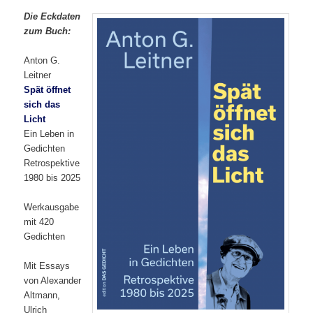
Die Eckdaten
zu
m Buch:
Anton G.
Leitner
Spät öffnet
sich das
Licht
Ein Leben in
Gedichten
Retrospektive
1980 bis 2025
Werkausgabe
mit 420
Gedichten
Mit Essays
von Alexander
Altmann,
Ulrich