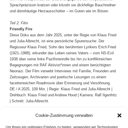
Sprachpräzision kratzen oder kitzeln sie dickfellige Bauchredner
und dünnhäutige Herzausschütter – im Guten wie im Bösen.
Teil 2: Film
Friendly Fire
Diese Doku aus dem Jahr 2025, unter der Regie von Klaus Fried
und Julia Albrecht, ist eine persönliche Spurensuche: Der
Regisseur Klaus Fried, Sohn des berühmten Lyrikers Erich Fried
(1921–1988), erkundet das Leben seines Vaters – vom NS-Exil
1938 über seine linke Pazifistenrolle bis hin zu konfliktreichen
Begegnungen mit RAF Aktivist*innen und einem berüchtigten
Neonazi. Der Film verwebt Interviews mit Familie, Freunden und
Zeitzeugen, Archivarien und poetische Lesungen zu einem
facettenreichen Roadmovie über Erinnerung und Versöhnung.
DE / A 2025, 109 Min. | Regie: Klaus Fried und Julia Albrecht |
Drehbuch: Klaus Fried und Andrew Hood | Kamera: Ralf Ilgenfritz
| Schnitt: Julia Albrecht.
Die Reihe
»literatur im kino«
ist eine Kooperation des
Fünf
Cookie-Zustimmung verwalten
Seen Filmfestivals
(
www.fsff.de
) /
Breitwand Kinos
(
www.breitwand.com
) mit der Zeitschrift
DAS GEDICHT
Um Ihnen ein optimales Erlebnis zu bieten, verwenden wir Technologien