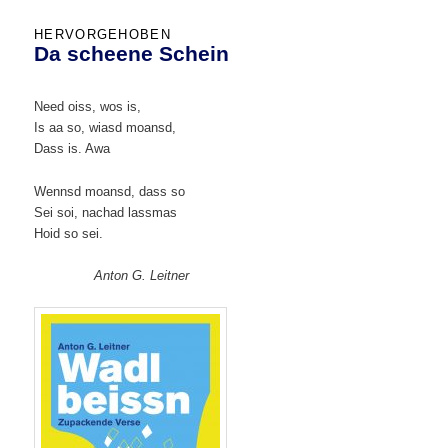
HERVORGEHOBEN
Da scheene Schein
Veröffentlicht am
30. Mai 2023
von
Eike
Need oiss, wos is,
Is aa so, wiasd moansd,
Dass is. Awa
Wennsd moansd, dass so
Sei soi, nachad lassmas
Hoid so sei.
Anton G. Leitner