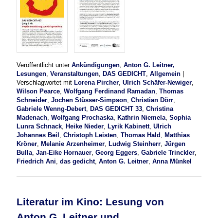
Veröffentlicht unter
Ankündigungen
,
Anton G. Leitner,
Lesungen
,
Veranstaltungen
,
DAS GEDICHT
,
Allgemein
|
Verschlagwortet mit
Lorena Pircher
,
Ulrich Schäfer-Newiger
,
Wilson Pearce
,
Wolfgang Ferdinand Ramadan
,
Thomas
Schneider
,
Jochen Stüsser-Simpson
,
Christian Dörr
,
Gabriele Wenng-Debert
,
DAS GEDICHT 33
,
Christina
Madenach
,
Wolfgang Prochaska
,
Kathrin Niemela
,
Sophia
Lunra Schnack
,
Heike Nieder
,
Lyrik Kabinett
,
Ulrich
Johannes Beil
,
Christoph Leisten
,
Thomas Hald
,
Matthias
Kröner
,
Melanie Arzenheimer
,
Ludwig Steinherr
,
Jürgen
Bulla
,
Jan-Eike Hornauer
,
Georg Eggers
,
Gabriele Trinckler
,
Friedrich Ani
,
das gedicht
,
Anton G. Leitner
,
Anna Münkel
Literatur im Kino: Lesung von
Anton G. Leitner und