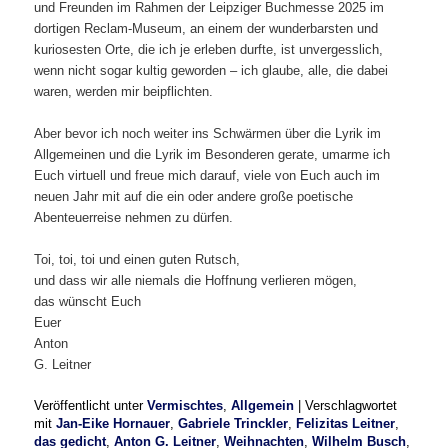
und Freunden im Rahmen der Leipziger Buchmesse 2025 im
dortigen Reclam-Museum, an einem der wunderbarsten und
kuriosesten Orte, die ich je erleben durfte, ist unvergesslich,
wenn nicht sogar kultig geworden – ich glaube, alle, die dabei
waren, werden mir beipflichten.
Aber bevor ich noch weiter ins Schwärmen über die Lyrik im
Allgemeinen und die Lyrik im Besonderen gerate, umarme ich
Euch virtuell und freue mich darauf, viele von Euch auch im
neuen Jahr mit auf die ein oder andere große poetische
Abenteuerreise nehmen zu dürfen.
Toi, toi, toi und einen guten Rutsch,
und dass wir alle niemals die Hoffnung verlieren mögen,
das wünscht Euch
Euer
Anton
G. Leitner
Veröffentlicht unter
Vermischtes
,
Allgemein
|
Verschlagwortet
mit
Jan-Eike Hornauer
,
Gabriele Trinckler
,
Felizitas Leitner
,
das gedicht
,
Anton G. Leitner
,
Weihnachten
,
Wilhelm Busch
,