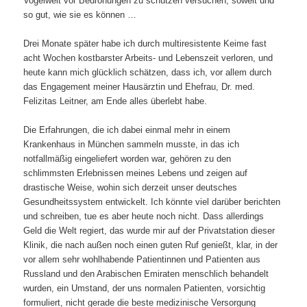
Vogelwelt vor Bedrohungen zu schützen versuchen, soweit und
so gut, wie sie es können …
Drei Monate später habe ich durch multiresistente Keime fast
acht Wochen kostbarster Arbeits- und Lebenszeit verloren, und
heute kann mich glücklich schätzen, dass ich, vor allem durch
das Engagement meiner Hausärztin und Ehefrau, Dr. med.
Felizitas Leitner, am Ende alles überlebt habe.
Die Erfahrungen, die ich dabei einmal mehr in einem
Krankenhaus in München sammeln musste, in das ich
notfallmäßig eingeliefert worden war, gehören zu den
schlimmsten Erlebnissen meines Lebens und zeigen auf
drastische Weise, wohin sich derzeit unser deutsches
Gesundheitssystem entwickelt. Ich könnte viel darüber berichten
und schreiben, tue es aber heute noch nicht. Dass allerdings
Geld die Welt regiert, das wurde mir auf der Privatstation dieser
Klinik, die nach außen noch einen guten Ruf genießt, klar, in der
vor allem sehr wohlhabende Patientinnen und Patienten aus
Russland und den Arabischen Emiraten menschlich behandelt
wurden, ein Umstand, der uns normalen Patienten, vorsichtig
formuliert, nicht gerade die beste medizinische Versorgung