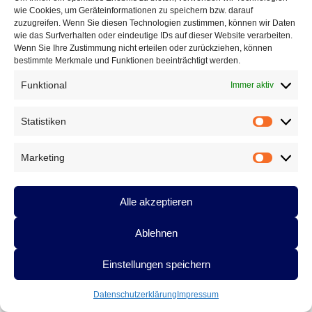
(
www.dasgedicht.de
). Mit freundlicher Unterstützung des
wie Cookies, um Geräteinformationen zu speichern bzw. darauf
Landratsamts Starnberg.
zuzugreifen. Wenn Sie diesen Technologien zustimmen, können wir Daten
wie das Surfverhalten oder eindeutige IDs auf dieser Website verarbeiten.
Wenn Sie Ihre Zustimmung nicht erteilen oder zurückziehen, können
Infos zu Anton G. Leitner und Wolfgang Prochaska im Netz
bestimmte Merkmale und Funktionen beeinträchtigt werden.
unter:
www.antonleitner.de
und
www.dasgedicht.de
|
www.wolfgang-
Funktional
Immer aktiv
prochaska.de
Statistiken
Link zur Veranstaltung auf der fsff-Webseite:
Statistik
https://www.fsff.de/home/cm/test-filmarchiv/index.14632.html
Marketing
Marketin
Direkt zum Kartenvorverkauf:
https://shop.breitwand.com/ct/center/breitwand-
fsff/rd/tickets.htm?
Alle akzeptieren
performance=8EEF4000023QYNKXPD&rnd=1757325361415&cooac=1
Ablehnen
Einstellungen speichern
Anton G. Leitner,
wurde 1961 in München geboren. Der
examinierte Jurist lebt als Schriftsteller, Herausgeber und
Datenschutzerklärung
Impressum
Verleger in Weßling (Lkr. Starnberg). Er publizierte bislang