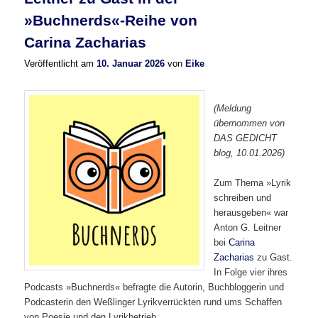
»Buchnerds«-Reihe von
Carina Zacharias
Veröffentlicht am
10. Januar 2026
von
Eike
(Meldung
übernommen von
DAS GEDICHT
blog, 10.01.2026)
Zum Thema »Lyrik
schreiben und
herausgeben« war
Anton G. Leitner
bei
Carina
Zacharias
zu Gast.
In Folge vier ihres
Podcasts »Buchnerds« befragte die Autorin, Buchbloggerin und
Podcasterin den Weßlinger Lyrikverrückten rund ums Schaffen
von Poesie und den Lyrikbetrieb.