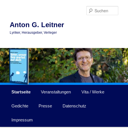
Zum
Zum
primären
sekundären
Such
Inhalt
Inhalt
springen
springen
Anton G. Leitner
Lyriker, Herausgeber, Verleger
Hauptmenü
Startseite
Veranstaltungen
Vita / Werke
Gedichte
Presse
Datenschutz
Impressum